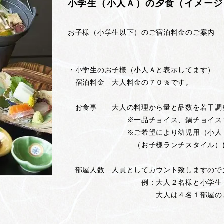
小学生（小人Ａ）の夕食（イメージ
お子様（小学生以下）のご宿泊料金のご案内
・小学生のお子様（小人Ａと表示してます）
宿泊料金 大人料金の７０％です。
お食事 大人の料理から量と品数を若干調
※一品チョイス、鍋チョイスプラン
※ご希望により幼児用（小人Ｂと表
（お子様ランチスタイル）に変
部屋人数 人員としてカウント致しますので
例：大人２名様と小学生２名様
大人は４名１部屋のご料金。小